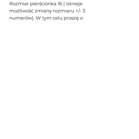
Rozmiar pierścionka 16 ( istnieje
możliwość zmiany rozmiaru +/- 3
numerów). W tym celu proszę o
kontakt ze mną przed zakupem.
Śliwowski Jakub
Formularz subskrypcji
Prześlij
jakubsliwowski@interia.pl