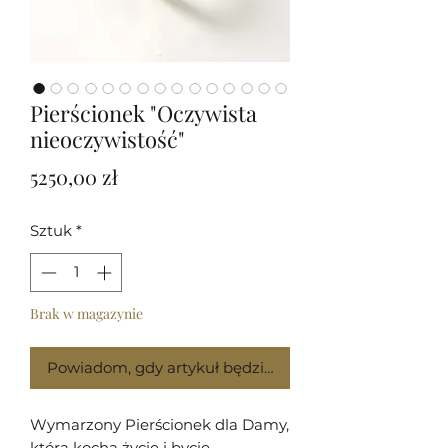
Pierścionek "Oczywista
nieoczywistość"
Cena
5250,00 zł
Sztuk
*
Brak w magazynie
Powiadom, gdy artykuł będzie dostępny
Wymarzony Pierścionek dla Damy,
która kocha życie i bycie