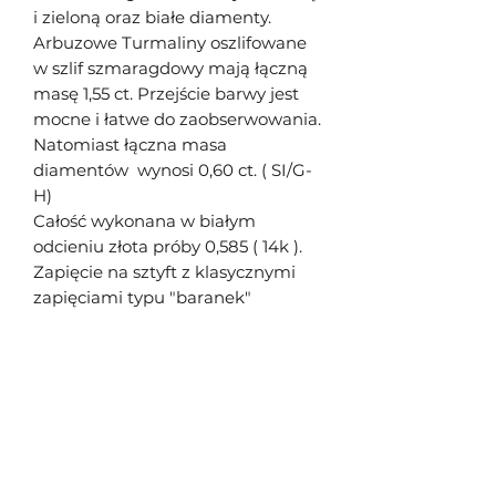
i zieloną oraz białe diamenty.
Arbuzowe Turmaliny oszlifowane
w szlif szmaragdowy mają łączną
masę 1,55 ct. Przejście barwy jest
mocne i łatwe do zaobserwowania.
Natomiast łączna masa
diamentów wynosi 0,60 ct. ( SI/G-
H)
Całość wykonana w białym
odcieniu złota próby 0,585 ( 14k ).
Zapięcie na sztyft z klasycznymi
zapięciami typu "baranek"
Śliwowski Jakub
Formularz subskrypcji