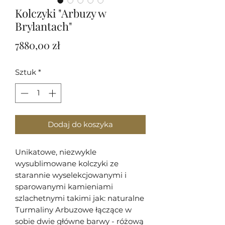
Kolczyki "Arbuzy w
Brylantach"
Cena
7880,00 zł
Sztuk
*
Dodaj do koszyka
Unikatowe, niezwykle
wysublimowane kolczyki ze
starannie wyselekcjowanymi i
sparowanymi kamieniami
szlachetnymi takimi jak: naturalne
Turmaliny Arbuzowe łączące w
sobie dwie główne barwy - różową