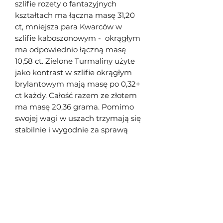
szlifie rozety o fantazyjnych
kształtach ma łączna masę 31,20
ct, mniejsza para Kwarców w
szlifie kaboszonowym - okrągłym
ma odpowiednio łączną masę
10,58 ct. Zielone Turmaliny użyte
jako kontrast w szlifie okrągłym
brylantowym mają masę po 0,32+
ct każdy. Całość razem ze złotem
ma masę 20,36 grama. Pomimo
swojej wagi w uszach trzymają się
stabilnie i wygodnie za sprawą
zapięcia typu "angielskiego", które
bezpiecznie trzyma kolczyki i
jednocześnie grawitacyjnie zawsze
pionowo układają się one na
uszach.
Są to naprawdę wyjątkowe
kolczyki dla koneserów kamieni
naturalnych i biżuterii artystycznej