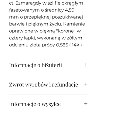
ct. Szmaragdy w szlifie okrągłym
fasetowanym o średnicy 4,50
mm o przepięknej poszukiwanej
barwie i pięknym życiu. Kamienie
oprawione w piękną "koronę" w
cztery łapki, wykonaną w żółtym
odcieniu złota próby 0,585 ( 14k )
Informacje o biżuterii
Moja biżuteria w większości
Zwrot wyrobów i refundacje
przypadków jest unikatowa - tj.
wykonana tylko w jednym
Zwrot biżuterii jest możliwy w
egzemplarzu z racji oryginalności i
Informacje o wysyłce
przeciągu 14 dni od otrzymania
unikatowości oprawionych
wyrobu.
kamieni. Każda sztuka biżuterii
Wszystkie wyroby na terenie Polski
jest osobiście wykonywana przeze
wysyłamy Kurierem nieodpłatnie.
mnie - Jakuba Śliwowskiego .
Jeśli chcesz zamówić naszą