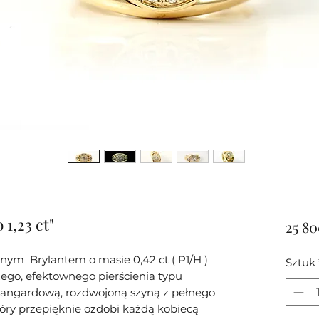
1,23 ct"
25 80
ym Brylantem o masie 0,42 ct ( P1/H )
Sztuk
o, efektownego pierścienia typu
angardową, rozdwojoną szyną z pełnego
 który przepięknie ozdobi każdą kobiecą