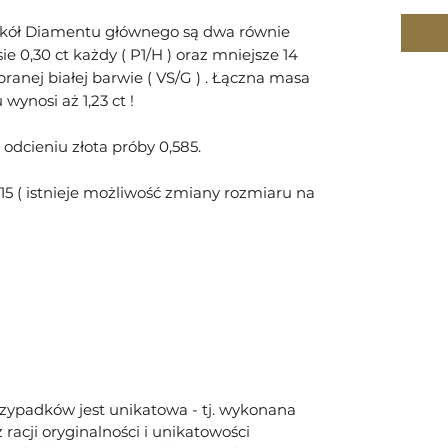
ół Diamentu głównego są dwa równie
e 0,30 ct każdy ( P1/H ) oraz mniejsze 14
ranej białej barwie ( VS/G ) . Łączna masa
ynosi aż 1,23 ct !
 odcieniu złota próby 0,585.
15 ( istnieje możliwość zmiany rozmiaru na
rzypadków jest unikatowa - tj. wykonana
racji oryginalności i unikatowości