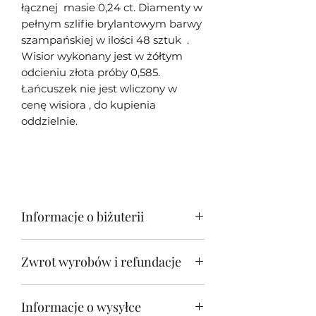
łącznej masie 0,24 ct. Diamenty w
pełnym szlifie brylantowym barwy
szampańskiej w ilości 48 sztuk .
Wisior wykonany jest w żółtym
odcieniu złota próby 0,585.
Łańcuszek nie jest wliczony w
cenę wisiora , do kupienia
oddzielnie.
Informacje o biżuterii
Moja biżuteria w większości
Zwrot wyrobów i refundacje
przypadków jest unikatowa - tj.
wykonana tylko w jednym
Zwrot biżuterii jest możliwy w
egzemplarzu z racji oryginalności i
Informacje o wysyłce
przeciągu 30 dni od otrzymania
unikatowości oprawionych