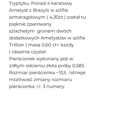
Tryptyku. Ponad 4 karatowy
Ametyst z Brazylii w szlifie
szmaragdowym ( 4,30ct ) został tu
pięknie zparowany
szlachetym gronem dwóch
dodatkowych Ametystów w szlifie
Trillion ( masa 0,60 ct+ każdy
) Idealnie czyste!
Pierścionek wykonany jest w
żółtym odcieniu złota próby 0,585 .
Rozmiar pierścionka ~13,5 . Istnieje
możliwosć zmiany rozmiaru
pierścionka +/- 3 numery.
Śliwowski Jakub