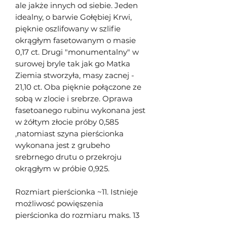
ale jakże innych od siebie. Jeden
idealny, o barwie Gołębiej Krwi,
pięknie oszlifowany w szlifie
okrągłym fasetowanym o masie
0,17 ct. Drugi "monumentalny" w
surowej bryle tak jak go Matka
Ziemia stworzyła, masy zacnej -
21,10 ct. Oba pięknie połączone ze
sobą w zlocie i srebrze. Oprawa
fasetoanego rubinu wykonana jest
w żółtym złocie próby 0,585
,natomiast szyna pierścionka
wykonana jest z grubeho
srebrnego drutu o przekroju
okrągłym w próbie 0,925.
Rozmiart pierścionka ~11. Istnieje
możliwosć powięszenia
pierścionka do rozmiaru maks. 13