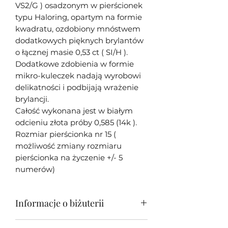
VS2/G ) osadzonym w pierścionek
typu Haloring, opartym na formie
kwadratu, ozdobiony mnóstwem
dodatkowych pięknych brylantów
o łącznej masie 0,53 ct ( SI/H ).
Dodatkowe zdobienia w formie
mikro-kuleczek nadają wyrobowi
delikatności i podbijają wrażenie
brylancji.
Całość wykonana jest w białym
odcieniu złota próby 0,585 (14k ).
Rozmiar pierścionka nr 15 (
możliwość zmiany rozmiaru
pierścionka na życzenie +/- 5
numerów)
Informacje o biżuterii
Moja biżuteria w większości