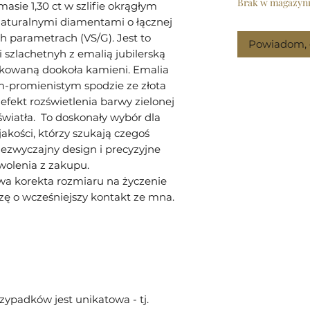
Brak w magazyn
masie 1,30 ct w szlifie okrągłym
aturalnymi diamentami o łącznej
h parametrach (VS/G). Jest to
Powiadom, g
szlachetnyh z emalią jubilerską
okowaną dookoła kamieni. Emalia
m-promienistym spodzie ze złota
efekt rozświetlenia barwy zielonej
światła. To doskonały wybór dla
jakości, którzy szukają czegoś
ezwyczajny design i precyzyjne
wolenia z zakupu.
iwa korekta rozmiaru na życzenie
zę o wcześniejszy kontakt ze mna.
zypadków jest unikatowa - tj.