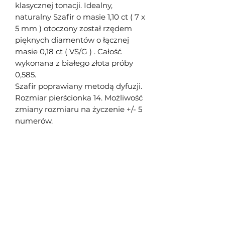
klasycznej tonacji. Idealny,
naturalny Szafir o masie 1,10 ct ( 7 x
5 mm ) otoczony został rzędem
pięknych diamentów o łącznej
masie 0,18 ct ( VS/G ) . Całość
wykonana z białego złota próby
0,585.
Szafir poprawiany metodą dyfuzji.
Rozmiar pierścionka 14. Możliwość
zmiany rozmiaru na życzenie +/- 5
numerów.
Śliwowski Jakub
Formularz subskrypcji