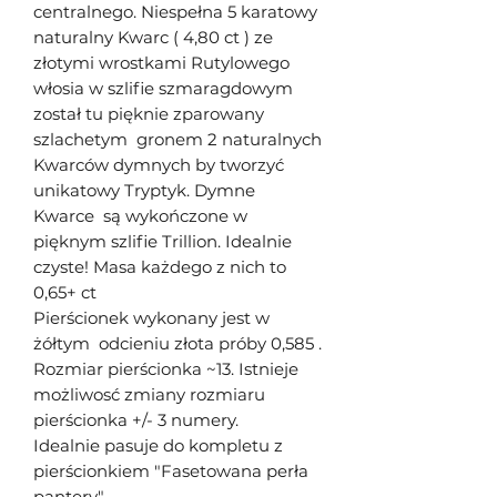
centralnego. Niespełna 5 karatowy
naturalny Kwarc ( 4,80 ct ) ze
złotymi wrostkami Rutylowego
włosia w szlifie szmaragdowym
został tu pięknie zparowany
szlachetym gronem 2 naturalnych
Kwarców dymnych by tworzyć
unikatowy Tryptyk. Dymne
Kwarce są wykończone w
pięknym szlifie Trillion. Idealnie
czyste! Masa każdego z nich to
0,65+ ct
Pierścionek wykonany jest w
żółtym odcieniu złota próby 0,585 .
Rozmiar pierścionka ~13. Istnieje
możliwosć zmiany rozmiaru
pierścionka +/- 3 numery.
Idealnie pasuje do kompletu z
pierścionkiem "Fasetowana perła
pantery"