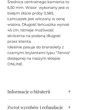
Średnica centralnego kamienia to
6,50 mm. Wisior wykonany jest w
białym złocie próby 0,585.
Łańcuszek jest wliczony w cenę
wisiora. Długość łańcuszka wynosi
45 cm. Istnieje możliwość
skrócenia na podaną długość
przez klienta.
Idealnie pasuje do bransolety z
czarnymi brylantami typu "Tennis"
dostępnej na naszym sklepie
ONLINE.
Informacje o biżuterii
Moja biżuteria w większości
Zwrot wyrobów i refundacje
przypadków jest unikatowa - tj.