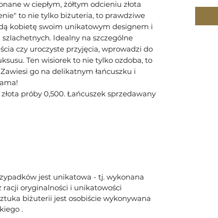
onane w ciepłym, żółtym odcieniu złota
ie" to nie tylko biżuteria, to prawdziwe
ażdą kobietę swoim unikatowym designem i
 szlachetnych. Idealny na szczególne
jścia czy uroczyste przyjęcia, wprowadzi do
ksusu. Ten wisiorek to nie tylko ozdoba, to
. Zawiesi go na delikatnym łańcuszku i
Dama!
złota próby 0,500. Łańcuszek sprzedawany
rzypadków jest unikatowa - tj. wykonana
racji oryginalności i unikatowości
tuka biżuterii jest osobiście wykonywana
kiego .