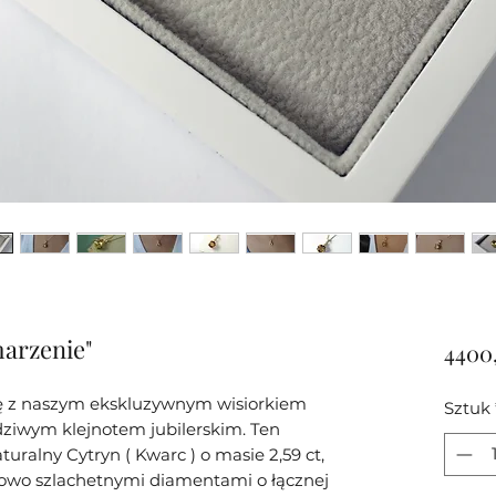
arzenie"
4400,
ę z naszym ekskluzywnym wisiorkiem
Sztuk
ziwym klejnotem jubilerskim. Ten
uralny Cytryn ( Kwarc ) o masie 2,59 ct,
owo szlachetnymi diamentami o łącznej