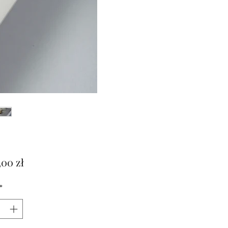
Cena
00 zł
*