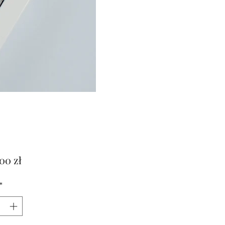
Cena
00 zł
*