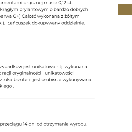
amentami o łącznej masie 0,12 ct.
 okrągłym brylantowym o bardzo dobrych
 barwa G+) Całość wykonana z żółtym
14k ). Łańcuszek dokupywany oddzielnie.
rzypadków jest unikatowa - tj. wykonana
racji oryginalności i unikatowości
tuka biżuterii jest osobiście wykonywana
kiego .
e
w przeciągu 14 dni od otrzymania wyrobu.