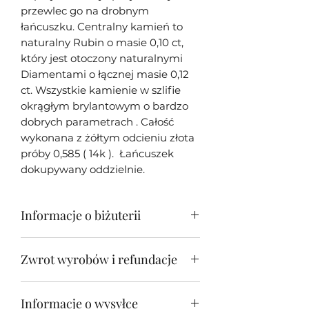
przewlec go na drobnym
łańcuszku. Centralny kamień to
naturalny Rubin o masie 0,10 ct,
który jest otoczony naturalnymi
Diamentami o łącznej masie 0,12
ct. Wszystkie kamienie w szlifie
okrągłym brylantowym o bardzo
dobrych parametrach . Całość
wykonana z żółtym odcieniu złota
próby 0,585 ( 14k ). Łańcuszek
dokupywany oddzielnie.
Informacje o biżuterii
Moja biżuteria w większości
Zwrot wyrobów i refundacje
przypadków jest unikatowa - tj.
wykonana tylko w jednym
Zwrot biżuterii jest możliwy w
egzemplarzu z racji oryginalności i
Informacje o wysyłce
przeciągu 14 dni od otrzymania
unikatowości oprawionych