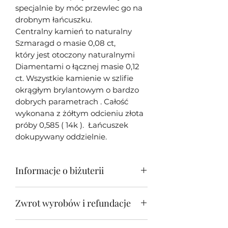
specjalnie by móc przewlec go na
drobnym łańcuszku.
Centralny kamień to naturalny
Szmaragd o masie 0,08 ct,
który jest otoczony naturalnymi
Diamentami o łącznej masie 0,12
ct. Wszystkie kamienie w szlifie
okrągłym brylantowym o bardzo
dobrych parametrach . Całość
wykonana z żółtym odcieniu złota
próby 0,585 ( 14k ). Łańcuszek
dokupywany oddzielnie.
Informacje o biżuterii
Moja biżuteria w większości
Zwrot wyrobów i refundacje
przypadków jest unikatowa - tj.
wykonana tylko w jednym
Zwrot biżuterii jest możliwy w
egzemplarzu z racji oryginalności i