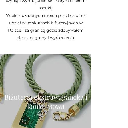
czyniąc wyrób jubilerski małym dziełem
sztuki.
Wiele z ukazanych moich prac brało też
udział w konkursach biżuteryjnych w
Polsce i za granicą gdzie zdobywałem
nieraz nagrody i wyróżnienia.
Biżuteria ekstrawagancka i
konkursowa