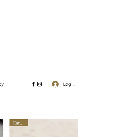
Log In
dy
Earrings