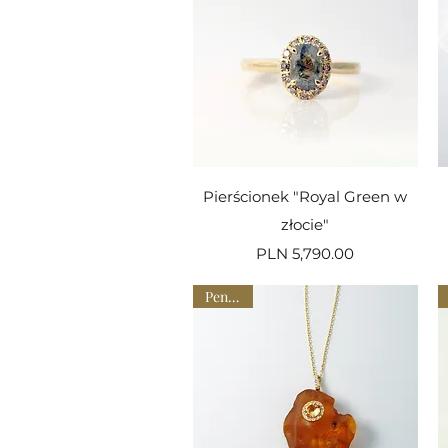
Quick View
Pierścionek "Royal Green w
złocie"
Price
PLN 5,790.00
Pendant