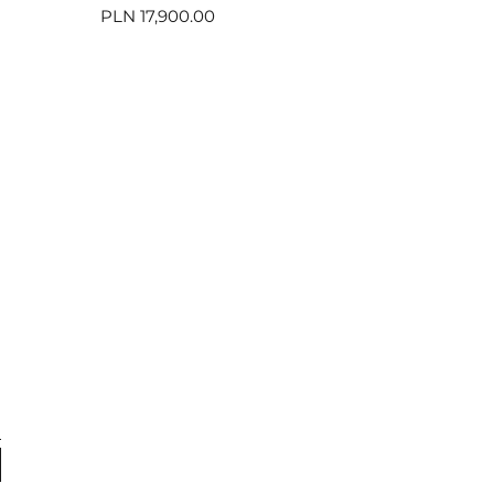
Price
PLN 17,900.00