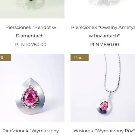
Quick View
Quick View
Pierścionek "Peridot w
Pierścionek "Owalny Amety
Diamentach"
w brylantach"
Price
Price
PLN 10,750.00
PLN 7,850.00
Rings
Pendant
Quick View
Quick View
Pierścionek "Wymarzony
Wisiorek "Wymarzony Róż