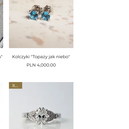
Quick View
a"
Kolczyki "Topazy jak niebo"
Price
PLN 4,000.00
Rings