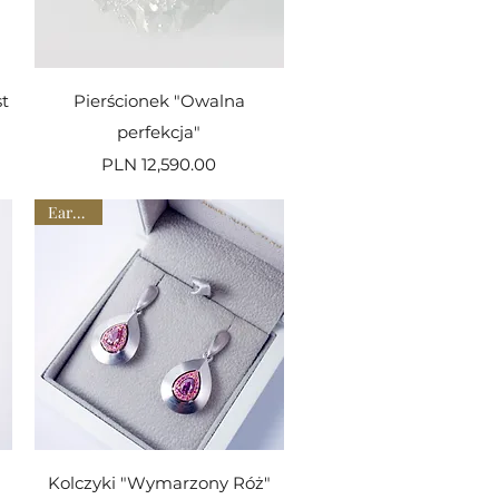
Quick View
st
Pierścionek "Owalna
perfekcja"
Price
PLN 12,590.00
Earrings
Quick View
"
Kolczyki "Wymarzony Róż"