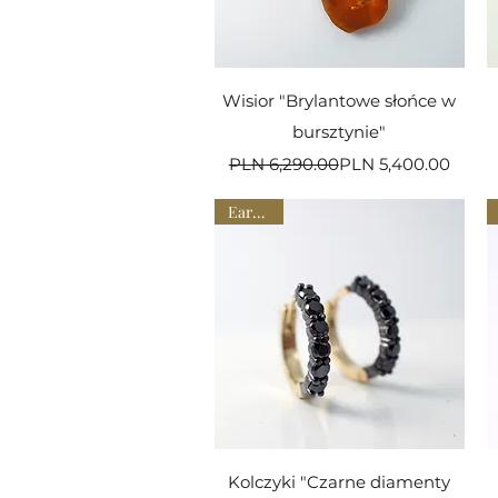
Quick View
Wisior "Brylantowe słońce w
bursztynie"
Regular Price
Sale Price
PLN 6,290.00
PLN 5,400.00
Earrings
Quick View
Kolczyki "Czarne diamenty