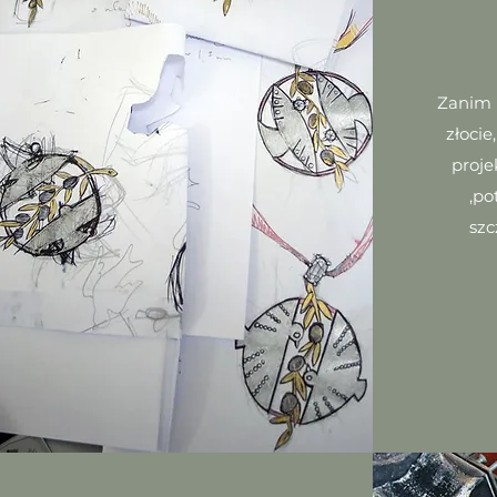
Zanim 
złoci
proje
,po
szc