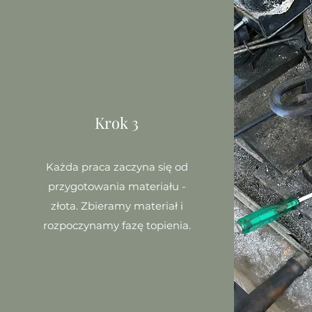
Krok 3
Każda praca zaczyna się od
przygotowania materiału -
złota. Zbieramy materiał i
rozpoczynamy fazę topienia.