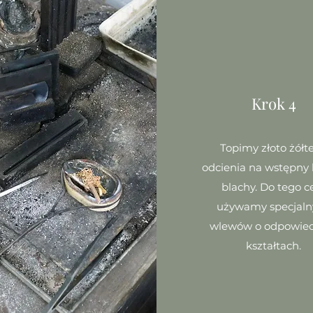
Krok 4
Topimy złoto żółt
odcienia na wstępny 
blachy. Do tego c
używamy specjaln
wlewów o odpowie
kształtach.