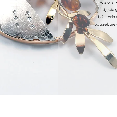
wisiora 
zdjęcie 
biżuteria
potrzebuje