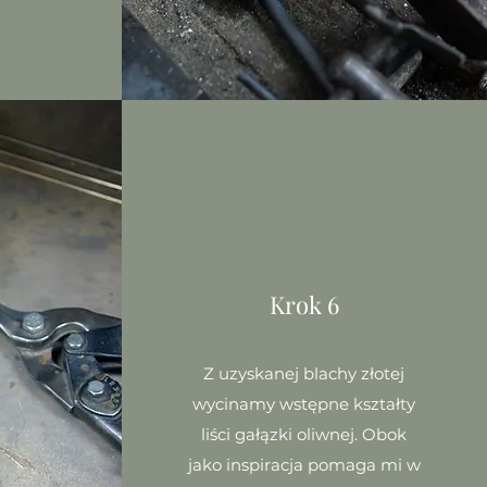
Krok 6
Z uzyskanej blachy złotej
wycinamy wstępne kształty
liści gałązki oliwnej. Obok
jako inspiracja pomaga mi w