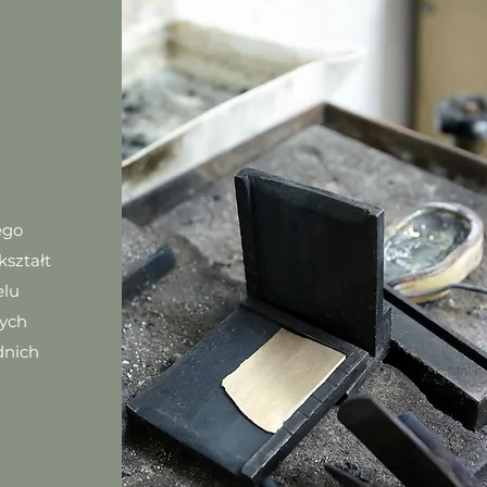
ego
kształt
elu
ych
dnich