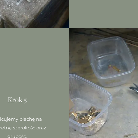
Krok 5
lcujemy blachę na
retną szerokość oraz
grubość.