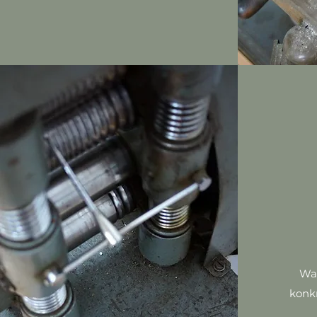
Wa
konk