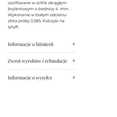
oszlifowane w szlifie okrągłym
brylantowym o średnicy 4 mm .
Wykonanie w białym odcieniu
złota próby 0,585. Kolczyki na
sztyft.
Informacje o biżuterii
Moja biżuteria w większości
Zwrot wyrobów i refundacje
przypadków jest unikatowa - tj.
wykonana tylko w jednym
Zwrot biżuterii jest możliwy w
egzemplarzu z racji oryginalności i
Informacje o wysyłce
przeciągu 14 dni od otrzymania
unikatowości oprawionych
wyrobu.
kamieni. Każda sztuka biżuterii
Wszystkie wyroby na terenie Polski
jest osobiście wykonywana przeze
wysyłamy Kurierem nieodpłatnie.
mnie - Jakuba Śliwowskiego .
Jeśli chcesz zamówić naszą
unikatową biżuterię do innego
Śliwowski Jakub
kraju Unii Europejskiej skontaktuj