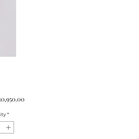
Price
10,950.00
ity
*