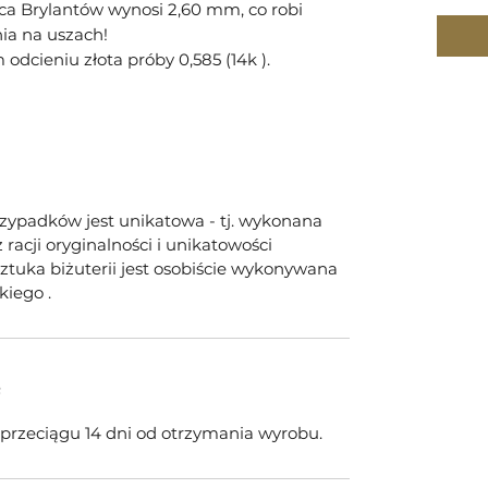
ica Brylantów wynosi 2,60 mm, co robi
ia na uszach!
odcieniu złota próby 0,585 (14k ).
rzypadków jest unikatowa - tj. wykonana
racji oryginalności i unikatowości
tuka biżuterii jest osobiście wykonywana
kiego .
e
w przeciągu 14 dni od otrzymania wyrobu.