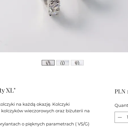
ty XL"
PLN 
olczyki na każdą okazję. Kolczyki
Quant
li kolczyków wieczorowych oraz biżuterii na
brylantach o pięknych parametrach ( VS/G)