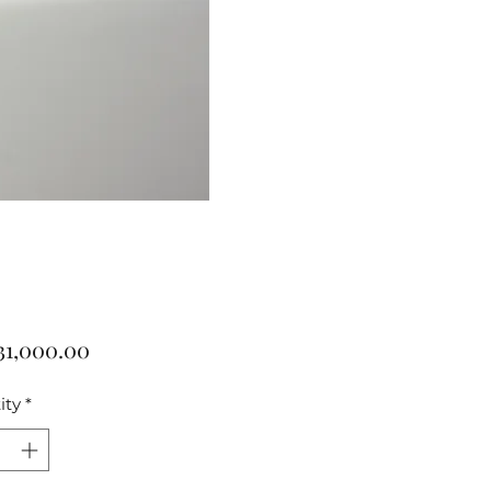
Price
31,000.00
ity
*