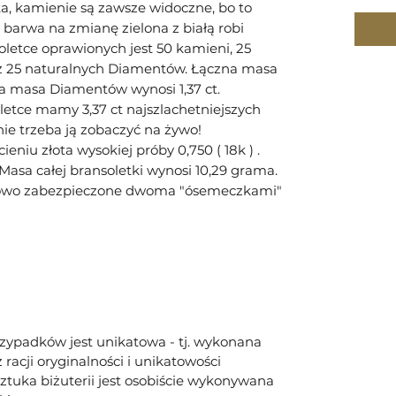
ta, kamienie są zawsze widoczne, bo to
 barwa na zmianę zielona z białą robi
letce oprawionych jest 50 kamieni, 25
 25 naturalnych Diamentów. Łączna masa
 masa Diamentów wynosi 1,37 ct.
etce mamy 3,37 ct najszlachetniejszych
ie trzeba ją zobaczyć na żywo!
niu złota wysokiej próby 0,750 ( 18k ) .
 Masa całej bransoletki wynosi 10,29 grama.
tkowo zabezpieczone dwoma "ósemeczkami"
rzypadków jest unikatowa - tj. wykonana
racji oryginalności i unikatowości
tuka biżuterii jest osobiście wykonywana