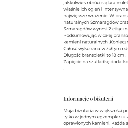
jakkolwiek obróci się bransole
właśnie ich ogień i intensywna
największe wrażenie. W branso
naturalnych Szmaragdów oraz
Szmaragdów wynosi 2 ctłączna
Podsumowując w całej bransol
kamieni naturalnych .Konieczn
Całość wykonana w żółtym odcie
Długość bransoletki to 18 cm .
Zapięcie na szufladkę doda
.
Informacje o biżuterii
Moja biżuteria w większości p
tylko w jednym egzemplarzu z 
oprawionych kamieni. Każda sz