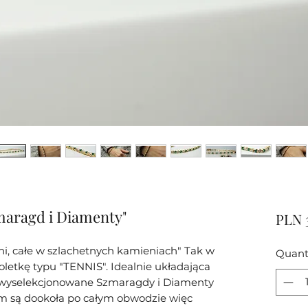
zmaragd i Diamenty"
PLN 
i, całe w szlachetnych kamieniach" Tak w
Quant
oletkę typu "TENNIS". Idealnie układająca
, wyselekcjonowane Szmaragdy i Diamenty
ym są dookoła po całym obwodzie więc