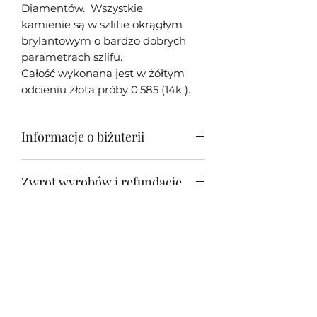
Diamentów. Wszystkie
kamienie są w szlifie okrągłym
brylantowym o bardzo dobrych
parametrach szlifu.
Całość wykonana jest w żółtym
odcieniu złota próby 0,585 (14k ).
Informacje o biżuterii
Moja biżuteria w większości
Zwrot wyrobów i refundacje
przypadków jest unikatowa - tj.
wykonana tylko w jednym
Zwrot biżuterii jest możliwy w
egzemplarzu z racji oryginalności i
Informacje o wysyłce
przeciągu 14 dni od otrzymania
unikatowości oprawionych
wyrobu.
kamieni. Każda sztuka biżuterii
Wszystkie wyroby na terenie Polski
jest osobiście wykonywana przeze
wysyłamy Kurierem nieodpłatnie.
mnie - Jakuba Śliwowskiego .
Jeśli chcesz zamówić naszą
unikatową biżuterię do innego