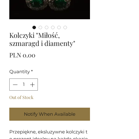
Kolczyki "Miłość,
szmaragd i diamenty"
Price
PLN 0.00
Quantity
*
Out of Stock
Notify When Available
Przepiękne, eksluzywne kolczyki t
o prezent idealny na każdą okazję.