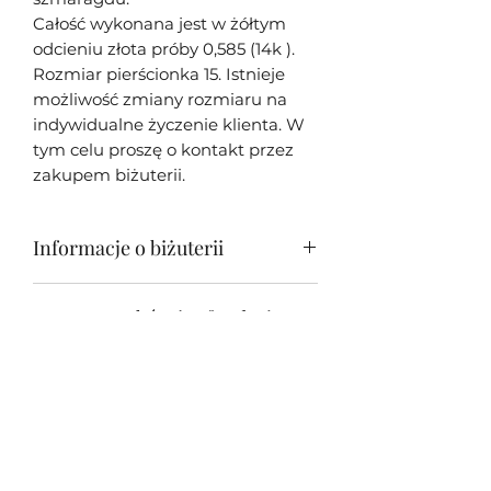
Całość wykonana jest w żółtym
odcieniu złota próby 0,585 (14k ).
Rozmiar pierścionka 15. Istnieje
możliwość zmiany rozmiaru na
indywidualne życzenie klienta. W
tym celu proszę o kontakt przez
zakupem biżuterii.
Informacje o biżuterii
Moja biżuteria w większości
Zwrot wyrobów i refundacje
przypadków jest unikatowa - tj.
wykonana tylko w jednym
Zwrot biżuterii jest możliwy w
egzemplarzu z racji oryginalności i
Informacje o wysyłce
przeciągu 14 dni od otrzymania
unikatowości oprawionych
wyrobu.
kamieni. Każda sztuka biżuterii
Wszystkie wyroby na terenie Polski
jest osobiście wykonywana przeze
wysyłamy Kurierem nieodpłatnie.
mnie - Jakuba Śliwowskiego .
Jeśli chcesz zamówić naszą