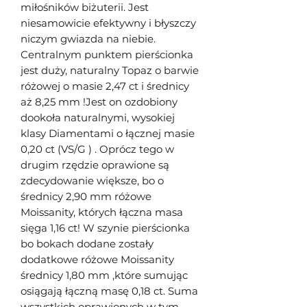
miłośników biżuterii. Jest
niesamowicie efektywny i błyszczy
niczym gwiazda na niebie.
Centralnym punktem pierścionka
jest duży, naturalny Topaz o barwie
różowej o masie 2,47 ct i średnicy
aż 8,25 mm !Jest on ozdobiony
dookoła naturalnymi, wysokiej
klasy Diamentami o łącznej masie
0,20 ct (VS/G ) . Oprócz tego w
drugim rzędzie oprawione są
zdecydowanie większe, bo o
średnicy 2,90 mm różowe
Moissanity, których łączna masa
sięga 1,16 ct! W szynie pierścionka
bo bokach dodane zostały
dodatkowe różowe Moissanity
średnicy 1,80 mm ,które sumując
osiągają łączną masę 0,18 ct. Suma
wszystkich oprawionych w tym