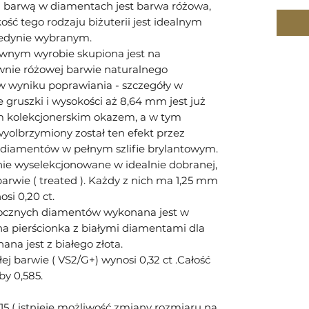
 barwą w diamentach jest barwa różowa,
ść tego rodzaju biżuterii jest idealnym
edynie wybranym.
wnym wyrobie skupiona jest na
ywnie różowej barwie naturalnego
w wyniku poprawiania - szczegóły w
ie gruszki i wysokości aż 8,64 mm jest już
 kolekcjonerskim okazem, a w tym
olbrzymiony został ten efekt przez
 diamentów w pełnym szlifie brylantowym.
nie wyselekcjonowane w idealnie dobranej,
arwie ( treated ). Każdy z nich ma 1,25 mm
si 0,20 ct.
bocznych diamentów wykonana jest w
na pierścionka z białymi diamentami dla
na jest z białego złota.
j barwie ( VS2/G+) wynosi 0,32 ct .Całość
by 0,585.
15 ( istnieje możliwość zmiany rozmiaru na