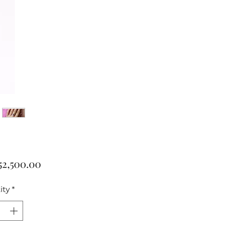
Price
52,500.00
ity
*