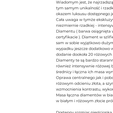
Wiadomym jest, że najrzadszą
tym samym unikalność i rzadko
okazem luksusu dostępnego j
Cała uwaga w tymże ekskluzy
niezmiernie rzadkiej - intens
Diamentu ( barwa osiągnięta 
certyfikacie ). Diament w szlif
sam w sobie wyjątkowo dużym
wypadku jeszcze dodatkowo wy
dodanie dookoła 20 różowych
Diamenty te są bardzo staran
również intensywnie różowej b
średnicy i łączna ich masa wyno
Oprawa centralnego jak i po
różowym odcieniu złota, a szy
wzmocnienia kontrastu, wykona
Masa łączna diamentów w białe
w białym i różowym złocie pró
Dostępny rozmiar pierścionka 