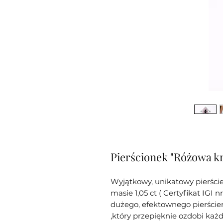
Pierścionek "Różowa k
Wyjątkowy, unikatowy pierś
masie 1,05 ct ( Certyfikat IG
dużego, efektownego pierścieni
,który przepięknie ozdobi każd