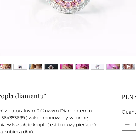
ropla diamentu"
PLN 
cień z naturalnym Różowym Diamentem o
Quant
I nr 564353699 ) zakomponowany w formę
a w kształcie kropli. Jest to duży pierścień
ą kobiecą dłoń.