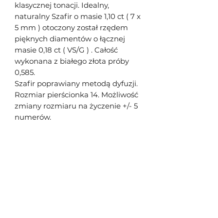
klasycznej tonacji. Idealny,
naturalny Szafir o masie 1,10 ct ( 7 x
5 mm ) otoczony został rzędem
pięknych diamentów o łącznej
masie 0,18 ct ( VS/G ) . Całość
wykonana z białego złota próby
0,585.
Szafir poprawiany metodą dyfuzji.
Rozmiar pierścionka 14. Możliwość
zmiany rozmiaru na życzenie +/- 5
numerów.
Śliwowski Jakub
Formularz subskrypcji