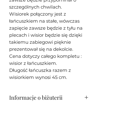
szczególnych chwilach.
Wisiorek połączony jest z
łańcuszkiem na stałe, wówczas
zapięcie zawsze będzie z tyłu na
plecach i wisior będzie się dzięki
takiemu zabiegowi pięknie
prezentował się na dekolcie.
Cena dotyczy całego kompletu :
wisior z łańcuszkiem.
Długość łańcuszka razem z
wisiorkiem wynosi 45 cm.
Informacje o biżuterii
Moja biżuteria w większości
Zwrot wyrobów i refundacje
przypadków jest unikatowa - tj.
wykonana tylko w jednym
Zwrot biżuterii jest możliwy w
egzemplarzu z racji oryginalności i
Informacje o wysyłce
przeciągu 14 dni od otrzymania