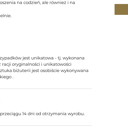
noszenia na codzień, ale również i na
lnie.
rzypadków jest unikatowa - tj. wykonana
racji oryginalności i unikatowości
tuka biżuterii jest osobiście wykonywana
kiego .
e
w przeciągu 14 dni od otrzymania wyrobu.