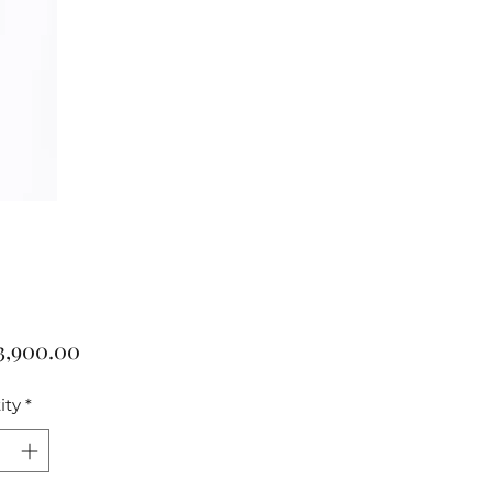
Price
3,900.00
ity
*